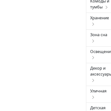
Комоды и
тумбы
Хранение
Зона сна
Освещени
Декор и
аксессуар
Уличная
Детская