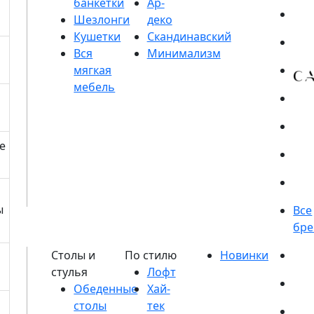
банкетки
Шезлонги
Кушетки
е
ы
Обеденные
столы