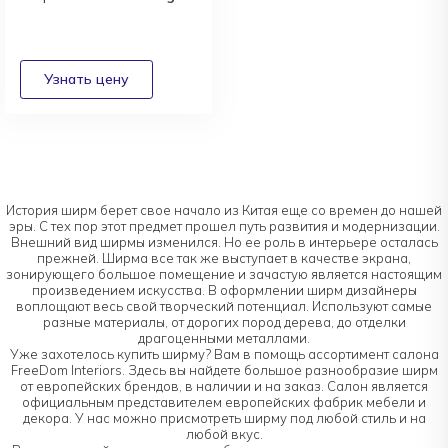
История ширм берет свое начало из Китая еще со времен до нашей
эры. С тех пор этот предмет прошел путь развития и модернизации.
Внешний вид ширмы изменился. Но ее роль в интерьере осталась
прежней. Ширма все так же выступает в качестве экрана,
зонирующего большое помещение и зачастую является настоящим
произведением искусства. В оформлении ширм дизайнеры
воплощают весь свой творческий потенциал. Используют самые
разные материалы, от дорогих пород дерева, до отделки
драгоценными металлами.
Уже захотелось купить ширму? Вам в помощь ассортимент салона
FreeDom Interiors. Здесь вы найдете большое разнообразие ширм
от европейских брендов, в наличии и на заказ. Салон является
официальным представителем европейских фабрик мебели и
декора. У нас можно присмотреть ширму под любой стиль и на
любой вкус.