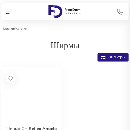
Главная
/
Каталог
Ширмы
Фильтры
Ширма OH
Reflex Angelo