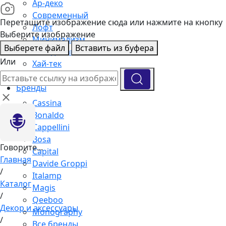
Ар-деко
Современный
Перетащите изображение сюда или нажмите на кнопку
Лофт
Выберите изображение
Минимализм
Выберете файл
Вставить из буфера
Скандинавский
Или
Хай-тек
Подборка интерьеров
Бренды
Cassina
Bonaldo
Cappellini
Bosa
Говорите...
Capital
Главная
Davide Groppi
/
Italamp
Каталог
Magis
/
Qeeboo
Декор и аксессуары
Monography
/
Все бренды