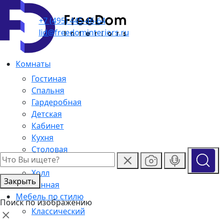
+7 (495) 445-46-64
lid@freedominteriors.ru
Комнаты
Гостиная
Спальня
Гардеробная
Детская
Кабинет
Кухня
Столовая
Outdoor
Холл
Закрыть
Ванная
Мебель по стилю
Поиск по изображению
Классический