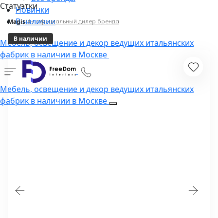
Статуэтки
Новинки
В наличии
Magis
Мы официальный дилер бренда
В наличии
Мебель, освещение и декор ведущих итальянских
фабрик в наличии в Москве
Мебель, освещение и декор ведущих итальянских
фабрик в наличии в Москве