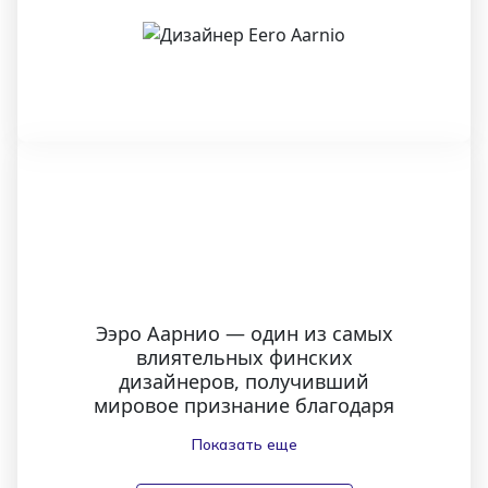
Ээро Аарнио — один из самых
влиятельных финских
дизайнеров, получивший
мировое признание благодаря
своим оригинальным изделиям
Показать еще
из пластика. Выросший в
районе Каллио в Хельсинки, он с