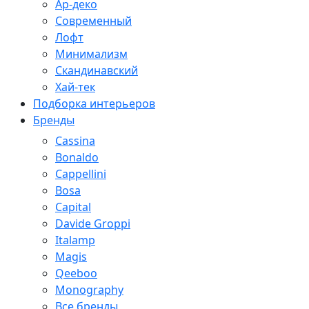
Ар-деко
Современный
Лофт
Минимализм
Скандинавский
Хай-тек
Подборка интерьеров
Бренды
Cassina
Bonaldo
Cappellini
Bosa
Capital
Davide Groppi
Italamp
Magis
Qeeboo
Monography
Все бренды