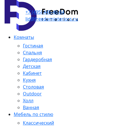
+7 (495) 445-46-64
lid@freedominteriors.ru
Комнаты
Гостиная
Спальня
Гардеробная
Детская
Кабинет
Кухня
Столовая
Outdoor
Холл
Ванная
Мебель по стилю
Классический