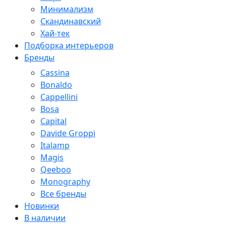
Минимализм
Скандинавский
Хай-тек
Подборка интерьеров
Бренды
Cassina
Bonaldo
Cappellini
Bosa
Capital
Davide Groppi
Italamp
Magis
Qeeboo
Monography
Все бренды
Новинки
В наличии