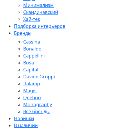
Минимализм
Скандинавский
Хай-тек
Подборка интерьеров
Бренды
Cassina
Bonaldo
Cappellini
Bosa
Capital
Davide Groppi
Italamp
Magis
Qeeboo
Monography
Все бренды
Новинки
В наличии