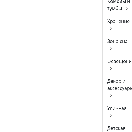
Комоды и
тумбы
Хранение
Зона сна
Освещени
Декор и
аксессуар
Уличная
Детская