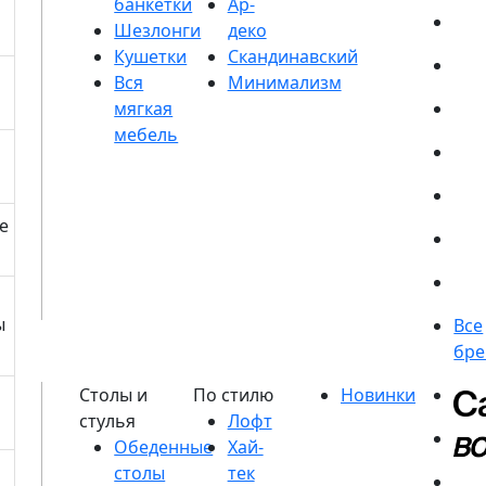
банкетки
Шезлонги
Кушетки
е
ы
Обеденные
столы