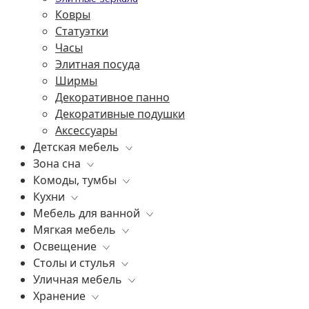
Ковры
Статуэтки
Часы
Элитная посуда
Ширмы
Декоративное панно
Декоративные подушки
Аксессуары
Детская мебель
Зона сна
Все
Комоды, тумбы
Комоды, тумбы
Все
Кухни
Зеркала
Постельное белье
Все
Мебель для ванной
Освещение
Матрасы
Бары
Все
Мягкая мебель
Банкетки
Элитные кровати
Витрины
Все
Освещение
Книжные шкафы, стеллажи
Подушки
Комоды
Все
Столы и стулья
Шкафы
Консоли
Диваны
Все
Уличная мебель
Диваны
Прикроватные тумбы
Кресла
Уличные светильники
Все
Хранение
Стулья
Элитные пуфы и банкетки
Люстры
Барные стулья
Все