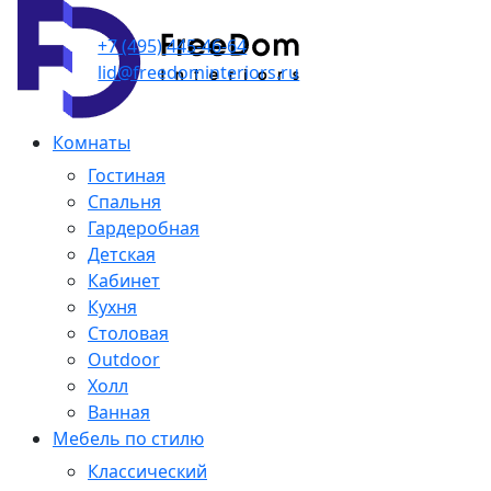
+7 (495) 445-46-64
lid@freedominteriors.ru
Комнаты
Гостиная
Спальня
Гардеробная
Детская
Кабинет
Кухня
Столовая
Outdoor
Холл
Ванная
Мебель по стилю
Классический