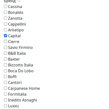
Бренд
Cassina
Bonaldo
Zanotta
Cappellini
Arketipo
Capital
Cierre
Savio Firmino
B&B Italia
Baxter
Bizzotto Italia
Boca Do Lobo
Boffi
Cantori
Carpanese Home
Formitalia
Inedito Asnaghi
Luxxu