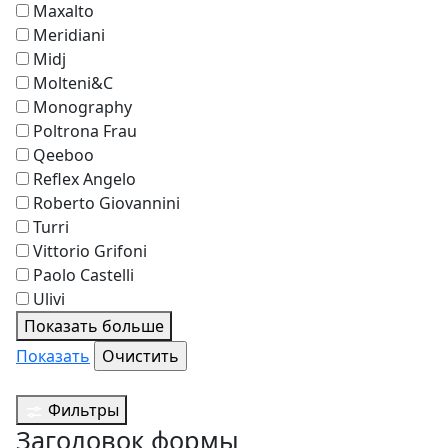
Maxalto
Meridiani
Midj
Molteni&C
Monography
Poltrona Frau
Qeeboo
Reflex Angelo
Roberto Giovannini
Turri
Vittorio Grifoni
Paolo Castelli
Ulivi
Показать больше
Показать
Фильтры
Заголовок формы