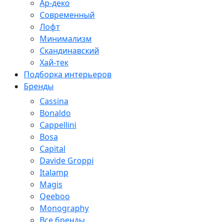
Ар-деко
Современный
Лофт
Минимализм
Скандинавский
Хай-тек
Подборка интерьеров
Бренды
Cassina
Bonaldo
Cappellini
Bosa
Capital
Davide Groppi
Italamp
Magis
Qeeboo
Monography
Все бренды