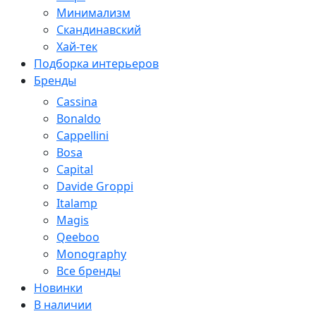
Минимализм
Скандинавский
Хай-тек
Подборка интерьеров
Бренды
Cassina
Bonaldo
Cappellini
Bosa
Capital
Davide Groppi
Italamp
Magis
Qeeboo
Monography
Все бренды
Новинки
В наличии