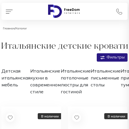
Главная
/
Каталог
Итальянские детские кровати
Фильтры
Детская
Итальянские
Итальянские
Итальянские
Ита
итальянская
кухни в
потолочные
письменные
пр
мебель
современном
люстры для
столы
ту
стиле
гостиной
В наличии
В наличии