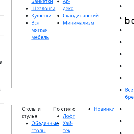
банкетки
Шезлонги
Кушетки
е
ы
Обеденные
столы