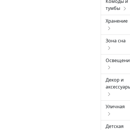
Комоды и
тумбы
Хранение
Зона сна
Освещени
Декор и
аксессуар
Уличная
Детская