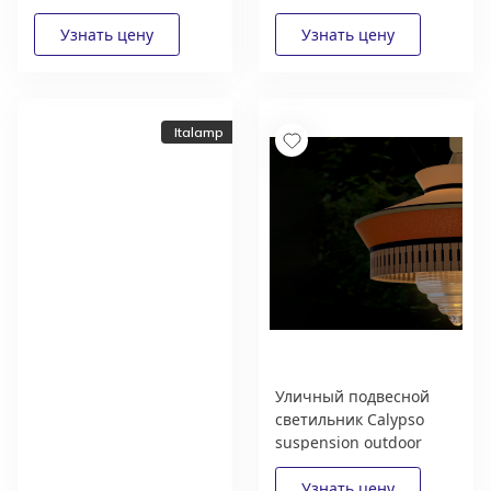
Contardi
Italamp
Уличный подвесной
светильник Calypso
Новый каталог
suspension outdoor
итальянской фабрики
Contardi
Italamp