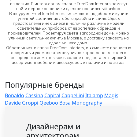
из легких. В интерьерном салоне FreeDom Interiors помогут
найти верное решение и сделать правильный выбор.
В шоуруме FreeDom Interiors вы сможете подобрать и купить
уличный светильник любого дизайна и стиля. Здесь
представлены имеющиеся в наличии различные модели
осветительных приборов от европейских брендов и
производителей. Проектируя свет в загородном доме, можно
уличный светильник купить в Москве, а доставку заказать на
адрес вашего дома.
Обратившись в салон FreeDom Interiors, вы сможете полностью
оформить и укомплектовать уличное пространство своего
загородного дома, так как в салоне представлен широкий
ассортимент мебели и аксессуаров в наличии и на заказ.
Популярные бренды
Bonaldo
Cassina
Capital
Cappellini
Italamp
Magis
Davide Groppi
Qeeboo
Bosa
Monography
Дизайнерам и
архитекторам