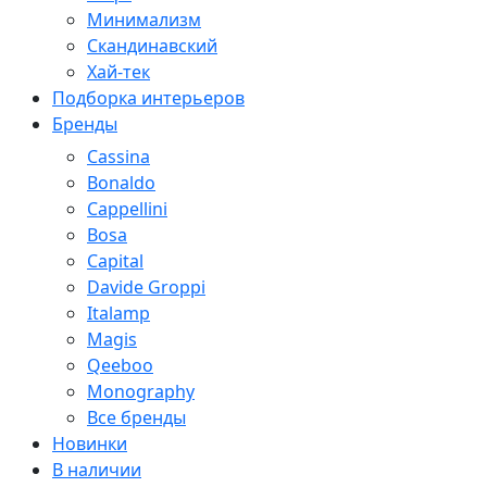
Минимализм
Скандинавский
Хай-тек
Подборка интерьеров
Бренды
Cassina
Bonaldo
Cappellini
Bosa
Capital
Davide Groppi
Italamp
Magis
Qeeboo
Monography
Все бренды
Новинки
В наличии