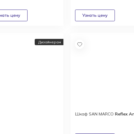
Дизайнерам
Шкаф SAN MARCO
Reflex A
йнерам и
текторам:
дные условия
удничества