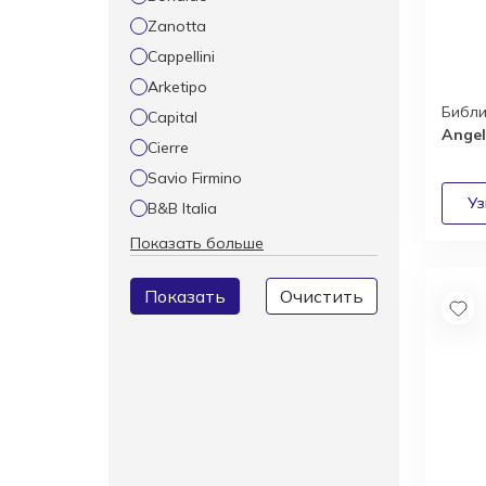
Zanotta
Cappellini
Arketipo
Библ
Capital
Ange
Cierre
Savio Firmino
B&B Italia
Показать больше
Показать