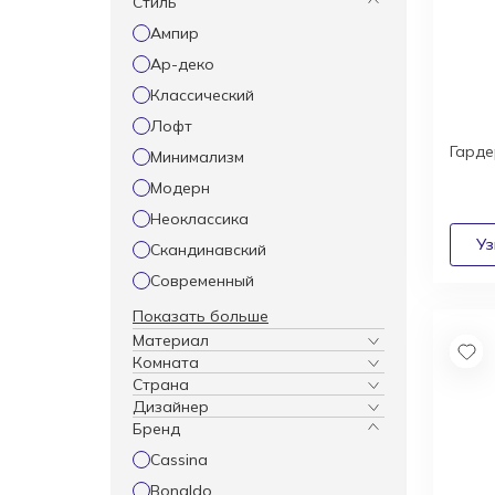
Стиль
Ампир
Ар-деко
Классический
Лофт
Гард
Минимализм
Модерн
Неоклассика
Скандинавский
Современный
Показать больше
Материал
Комната
Страна
Дизайнер
Бренд
Cassina
Bonaldo