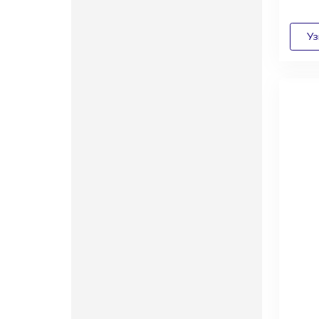
Диза
архи
выго
сотр