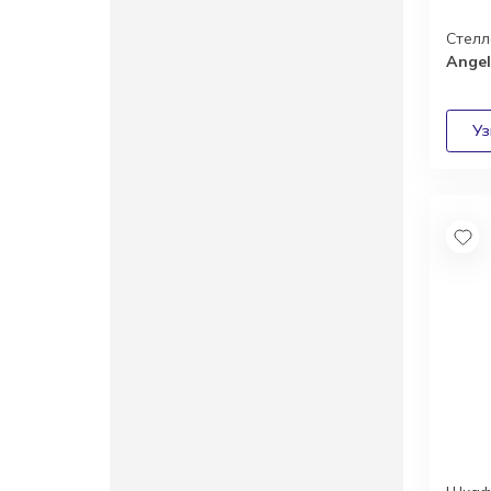
Стел
Ange