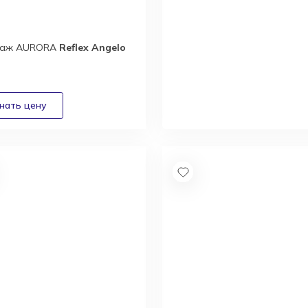
лаж AURORA
Reflex Angelo
Новый каталог
итальянской
фабрики Masiero
Получить