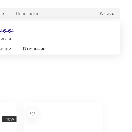
ам
Портфолио
Контакты
-46-64
ors.ru
винки
В наличии