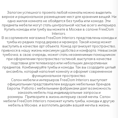
Залогом успешного проекта любой комнаты можно выделить
верное и рациональное размещение мест для хранения вещей. Ни
одна жилая комната не обойдется без тумбы или комода. Эти
предметы мебели могут стать центральной частью всего интерьера.
Купить комоды или тумбу вы можете в Москве в салоне FreeDom
Interiors.
В ассортименте магазина FreeDom Interiors представлены комоды и
тумбы из редких пород дерева и мрамора. Такой комод может
выступить в качестве арт объекта. Комод организует пространство,
привнося в нашу жизнь максимум удобства и комфорта. Невысокая
тумбочка, в свою очередь, может стать незаменимым помощником
при оформлении пространства гостиной, выступая в качестве
подставки для телевизора или небольших декоративных
предметов. Комбинируйте тумбы и комоды. Так вы создадите целый
ансамбль, который наполнит комнату и оформит современное
функциональное пространство.
Салон мебели и интерьеров FreeDom Interiors выступает
официальным представителем ведущих мебельных брендов
Европы. Работа с мебельными фабриками дает возможность
заказать мебель под индивидуальные запросы и
размеры. Притворите в жизнь интерьер своей мечты. Салон
мебели FreeDom Interiors поможет купить тумбы, комоды и другую
мебель в Москве, и воплотить дизайн вашей мечты в жизнь.