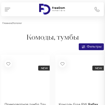
Главная
/
Каталог
Комоды, тумбы
Фильтры
Прикроватная тумба Tau
Консоль Esse BW
Reflex