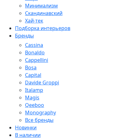
Минимализм
Скандинавский
Хай-тек
Подборка интерьеров
Бренды
Cassina
Bonaldo
Cappellini
Bosa
Capital
Davide Groppi
Italamp
Magis
Qeeboo
Monography
Все бренды
Новинки
В наличии