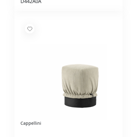
D442A0A
Cappellini