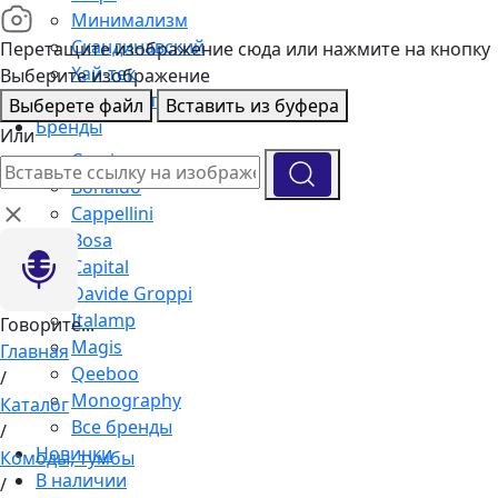
Минимализм
Скандинавский
Перетащите изображение сюда или нажмите на кнопку
Хай-тек
Выберите изображение
Подборка интерьеров
Выберете файл
Вставить из буфера
Бренды
Или
Cassina
Bonaldo
Cappellini
Bosa
Capital
Davide Groppi
Italamp
Говорите...
Magis
Главная
Qeeboo
/
Monography
Каталог
Все бренды
/
Новинки
Комоды, тумбы
В наличии
/