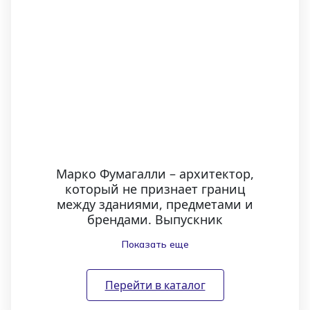
Марко Фумагалли – архитектор,
который не признает границ
между зданиями, предметами и
брендами. Выпускник
Миланского политехнического
Показать еще
университета (2000), он быстро
понял, что классическое
преподавание – не его путь, и в
Перейти в каталог
2001 году основал