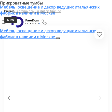
Прикроватные тумбы
Мебель, освещение и декор ведущих итальянских
Cierre
Мы официальный дилер бренда
фабрик в наличии в Москве
NEW
Мебель, освещение и декор ведущих итальянских
фабрик в наличии в Москве