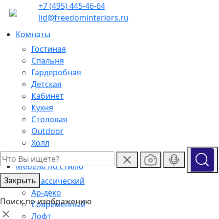
+7 (495) 445-46-64
lid@freedominteriors.ru
Комнаты
Гостиная
Спальня
Гардеробная
Детская
Кабинет
Кухня
Столовая
Outdoor
Холл
Ванная
Мебель по стилю
Закрыть
Классический
Ар-деко
Поиск по изображению
Современный
Лофт