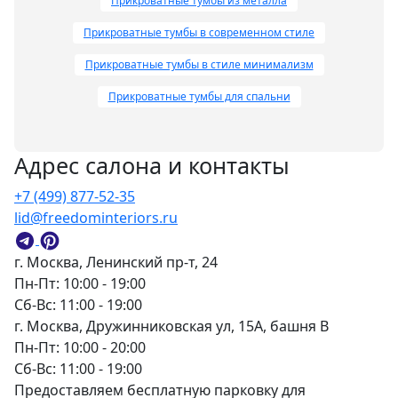
Прикроватные тумбы из металла
для Scirocco (2005) стало
культовым.
Прикроватные тумбы в современном стиле
Сила Фумагалли – в умении
Прикроватные тумбы в стиле минимализм
видеть проект целиком: будь то
спа-центр в Швейцарии или
Прикроватные тумбы для спальни
серия светильников для Porro.
Адрес салона и контакты
+7 (499) 877-52-35
lid@freedominteriors.ru
г. Москва, Ленинский пр-т, 24
Пн-Пт: 10:00 - 19:00
Сб-Вс: 11:00 - 19:00
г. Москва, Дружинниковская ул, 15А, башня В
Пн-Пт: 10:00 - 20:00
Сб-Вс: 11:00 - 19:00
Предоставляем бесплатную парковку для