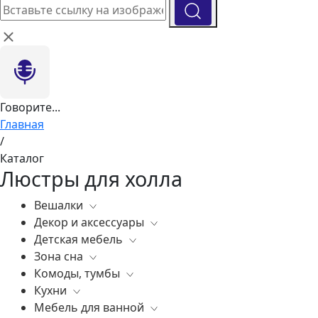
Говорите...
Главная
/
Каталог
Люстры для холла
Вешалки
Декор и аксессуары
Все
Детская мебель
Все
Зона сна
Вазы
Все
Комоды, тумбы
Элитные зеркала
Комоды, тумбы
Все
Кухни
Ковры
Зеркала
Постельное белье
Все
Мебель для ванной
Статуэтки
Освещение
Матрасы
Бары
Все