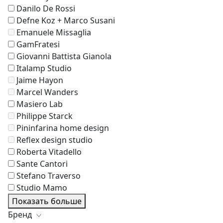
Danilo De Rossi
Defne Koz + Marco Susani
Emanuele Missaglia
GamFratesi
Giovanni Battista Gianola
Italamp Studio
Jaime Hayon
Marcel Wanders
Masiero Lab
Philippe Starck
Pininfarina home design
Reflex design studio
Roberta Vitadello
Sante Cantori
Stefano Traverso
Studio Mamo
Показать больше
Бренд