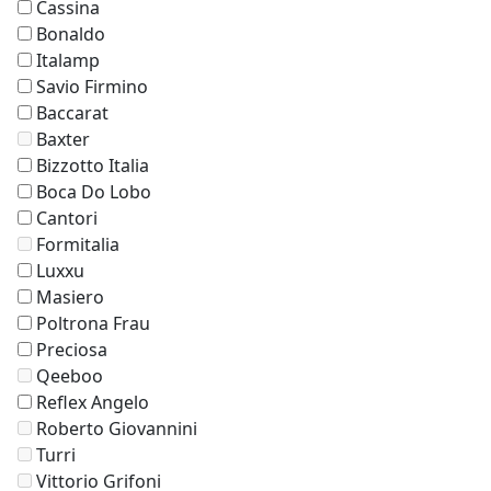
Cassina
Bonaldo
Italamp
Savio Firmino
Baccarat
Baxter
Bizzotto Italia
Boca Do Lobo
Cantori
Formitalia
Luxxu
Masiero
Poltrona Frau
Preciosa
Qeeboo
Reflex Angelo
Roberto Giovannini
Turri
Vittorio Grifoni