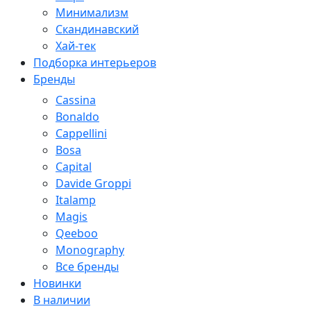
Минимализм
Скандинавский
Хай-тек
Подборка интерьеров
Бренды
Cassina
Bonaldo
Cappellini
Bosa
Capital
Davide Groppi
Italamp
Magis
Qeeboo
Monography
Все бренды
Новинки
В наличии