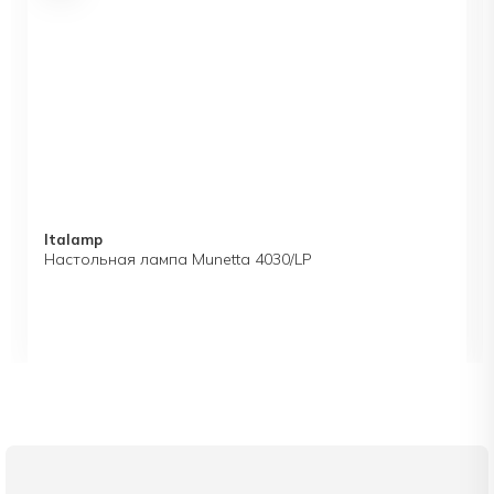
искусства.
На официальном сайте, а также в салоне FreeDom
Interiors Вы можете ознакомиться с полным
ассортиментом Monography и приобрести мебель
бренда по выгодной цене.
Italamp
Настольная лампа Munetta 4030/LP