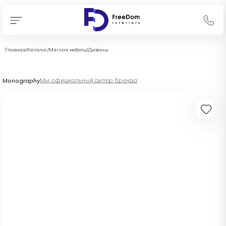
Главная
/
Каталог
/
Мягкая мебель
/
Диваны
Мы официальный дилер бренда
Monography