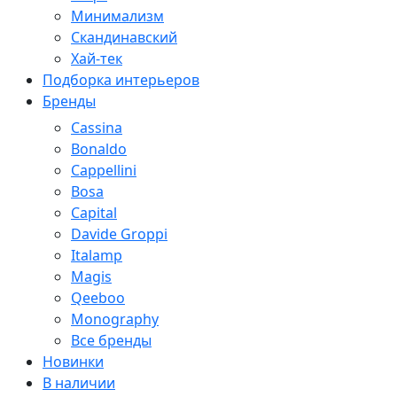
Минимализм
Скандинавский
Хай-тек
Подборка интерьеров
Бренды
Cassina
Bonaldo
Cappellini
Bosa
Capital
Davide Groppi
Italamp
Magis
Qeeboo
Monography
Все бренды
Новинки
В наличии