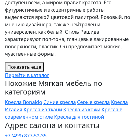
доступен всем, а миром правит красота. Его
футуристичные и эксцентричные работы
выделяются яркой цветовой палитрой. Розовый, по
мнению дизайнера, так же нейтрален и
универсален, как белый. Стиль Рашида
характеризуют поп-тона, глянцевые лакированные
поверхности, пластик. Он предпочитает мягкие,
чувственные формы.
Показать еще
Перейти в каталог
Похожие Мягкая мебель по
категориям
Кресла Bonaldo
Синие кресла
Серые кресла
Кресла
Италия
Кресла из ткани
Кресла из кожи
Кресла в
современном стиле
Кресла для гостиной
Адрес салона и контакты
+7 (499) 877-52-35