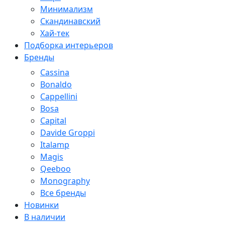
Минимализм
Скандинавский
Хай-тек
Подборка интерьеров
Бренды
Cassina
Bonaldo
Cappellini
Bosa
Capital
Davide Groppi
Italamp
Magis
Qeeboo
Monography
Все бренды
Новинки
В наличии