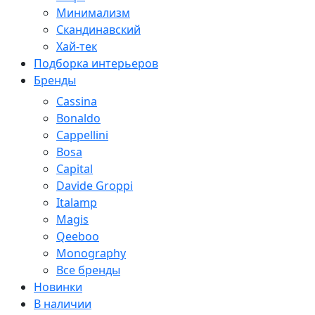
Минимализм
Скандинавский
Хай-тек
Подборка интерьеров
Бренды
Cassina
Bonaldo
Cappellini
Bosa
Capital
Davide Groppi
Italamp
Magis
Qeeboo
Monography
Все бренды
Новинки
В наличии