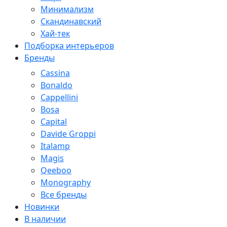
Минимализм
Скандинавский
Хай-тек
Подборка интерьеров
Бренды
Cassina
Bonaldo
Cappellini
Bosa
Capital
Davide Groppi
Italamp
Magis
Qeeboo
Monography
Все бренды
Новинки
В наличии