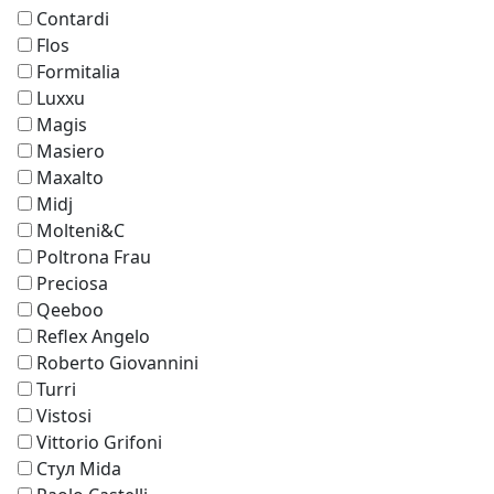
Contardi
Flos
Formitalia
Luxxu
Magis
Masiero
Maxalto
Midj
Molteni&C
Poltrona Frau
Preciosa
Qeeboo
Reflex Angelo
Roberto Giovannini
Turri
Vistosi
Vittorio Grifoni
Стул Mida