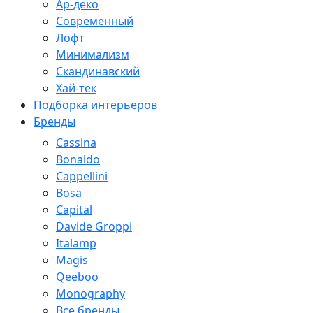
Ар-деко
Современный
Лофт
Минимализм
Скандинавский
Хай-тек
Подборка интерьеров
Бренды
Cassina
Bonaldo
Cappellini
Bosa
Capital
Davide Groppi
Italamp
Magis
Qeeboo
Monography
Все бренды