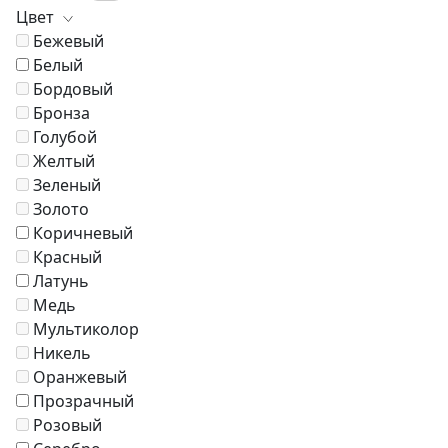
Стулья
Скамьи
Стенки
Цвет
Туалетные столики
Пуфы и банкетки
Шкафы
Бежевый
Кровати
Белый
Кресла
Бордовый
Зонты
Бронза
Журнальные столики
Голубой
Диваны
Желтый
Аксессуары
Зеленый
Золото
Коричневый
Красный
Латунь
Медь
Мультиколор
Никель
Оранжевый
Прозрачный
Розовый