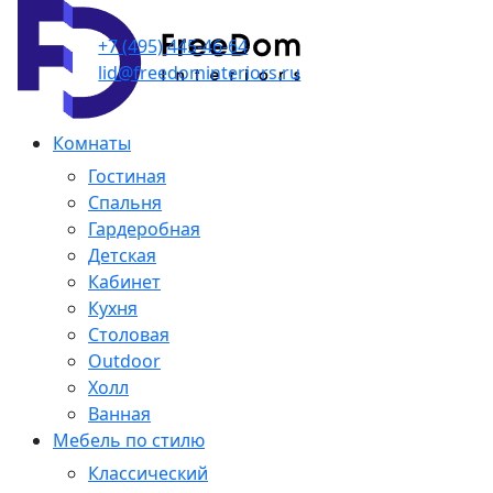
+7 (495) 445-46-64
lid@freedominteriors.ru
Комнаты
Гостиная
Спальня
Гардеробная
Детская
Кабинет
Кухня
Столовая
Outdoor
Холл
Ванная
Мебель по стилю
Классический