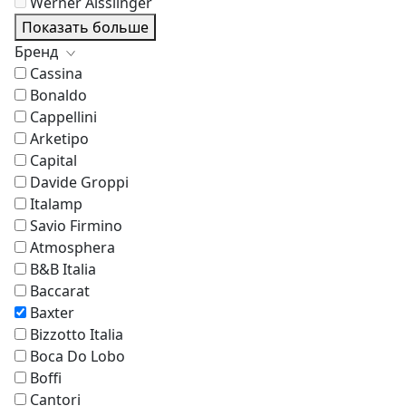
Werner Aisslinger
Показать больше
Бренд
Cassina
Bonaldo
Cappellini
Arketipo
Capital
Davide Groppi
Italamp
Savio Firmino
Atmosphera
B&B Italia
Baccarat
Baxter
Bizzotto Italia
Boca Do Lobo
Boffi
Cantori