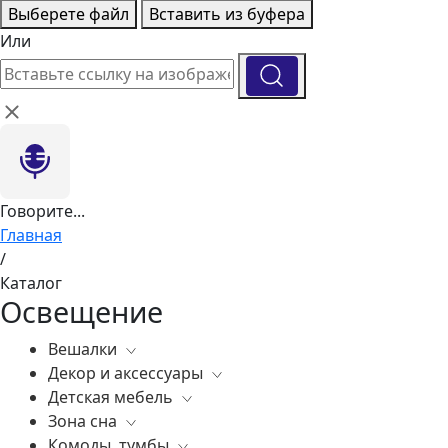
Выберете файл
Вставить из буфера
Или
Говорите...
Главная
/
Каталог
Освещение
Вешалки
Декор и аксессуары
Все
Детская мебель
Все
Зона сна
Вазы
Все
Комоды, тумбы
Элитные зеркала
Комоды, тумбы
Все