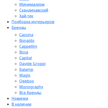
Минимализм
Скандинавский
Хай-тек
Подборка интерьеров
Бренды
Cassina
Bonaldo
Cappellini
Bosa
Capital
Davide Groppi
Italamp
Magis
Qeeboo
Monography
Все бренды
Новинки
В наличии