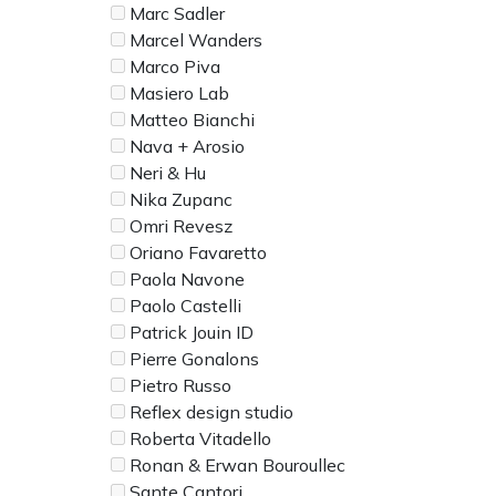
Marc Sadler
Marcel Wanders
Marco Piva
Masiero Lab
Matteo Bianchi
Nava + Arosio
Neri & Hu
Nika Zupanc
Omri Revesz
Oriano Favaretto
Paola Navone
Paolo Castelli
Patrick Jouin ID
Pierre Gonalons
Pietro Russo
Reflex design studio
Roberta Vitadello
Ronan & Erwan Bouroullec
Sante Cantori