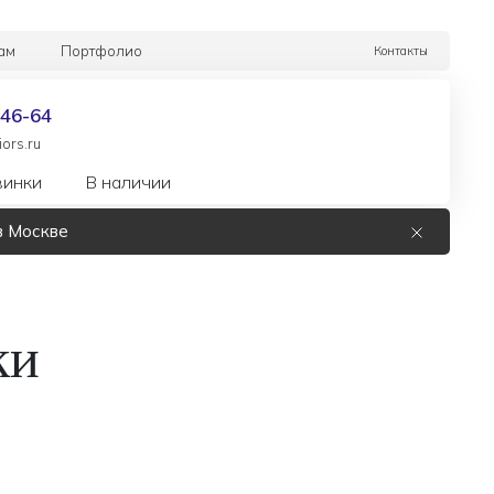
ам
Портфолио
Контакты
-46-64
ors.ru
винки
В наличии
в Москве
ки