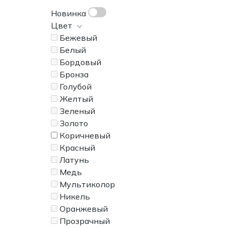
Журнальные столики
Шезлонги
Все
Новинка
Обеденные столы
Стулья
Гардеробные системы
Цвет
Письменные столы
Столы
Стеллажи и библиотеки
Бежевый
Стулья
Скамьи
Стенки
Белый
Туалетные столики
Пуфы и банкетки
Шкафы
Бордовый
Кровати
Бронза
Кресла
Голубой
Зонты
Желтый
Журнальные столики
Зеленый
Диваны
Золото
Аксессуары
Коричневый
Красный
Латунь
Медь
Мультиколор
Никель
Оранжевый
Прозрачный