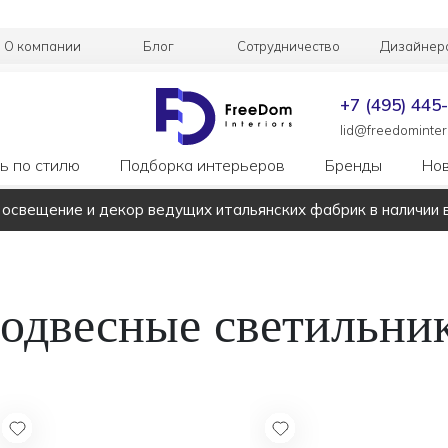
О компании
Блог
Сотрудничество
Дизайнер
+7 (495) 445
lid@freedominteri
ь по стилю
Подборка интерьеров
Бренды
Но
 освещение и декор ведущих итальянских фабрик в наличии 
одвесные светильни