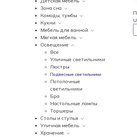
Детская мебель
Все
Зона сна
Вазы
Все
П
Комоды, тумбы
Элитные зеркала
Комоды, тумбы
Все
Ul
Кухни
Ковры
Зеркала
Постельное белье
Все
Мебель для ванной
Статуэтки
Освещение
Матрасы
Бары
Все
Мягкая мебель
Часы
Банкетки
Элитные кровати
Витрины
Все
Освещение
Элитная посуда
Книжные шкафы,
Подушки
Комоды
Все
Ширмы
стеллажи
Консоли
Диваны
Все
Декоративное панно
Шкафы
Прикроватные тумбы
Кресла
Уличные светильники
Декоративные подушки
Диваны
Элитные пуфы и
Люстры
Аксессуары
Стулья
банкетки
Подвесные светильники
Столы
Шезлонги
Потолочные
Детские кровати
Кушетки
светильники
Бра
Настольные лампы
Торшеры
Столы и стулья
Уличная мебель
Все
Хранение
Барные стулья
Все