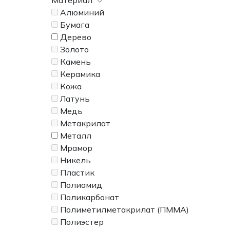
Материал
Алюминий
Бумага
Дерево
Золото
Камень
Керамика
Кожа
Латунь
Медь
Метакрилат
Металл
Мрамор
Никель
Пластик
Полиамид
Поликарбонат
Полиметилметакрилат (ПММА)
Полиэстер