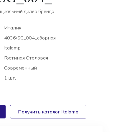
циальный дилер бренда
Италия
4036/SG_004_сборная
Italamp
Гостиная
Столовая
Современный
1 шт.
Получить каталог Italamp