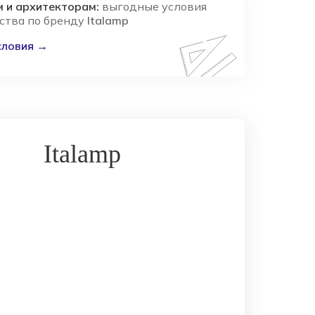
 и архитекторам:
выгодные условия
ства по бренду
Italamp
словия →
Italamp