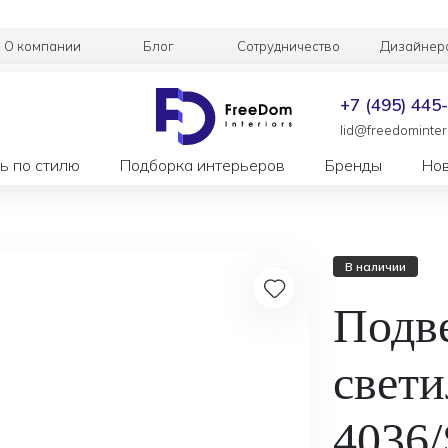
О компании
Блог
Сотрудничество
Дизайнер
+7 (495) 445
lid@freedominteri
ь по стилю
Подборка интерьеров
Бренды
Но
В наличии
Подв
свети
4036