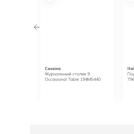
Cassina
It
Журнальный столик 9
По
Occasional Table 194M5440
79