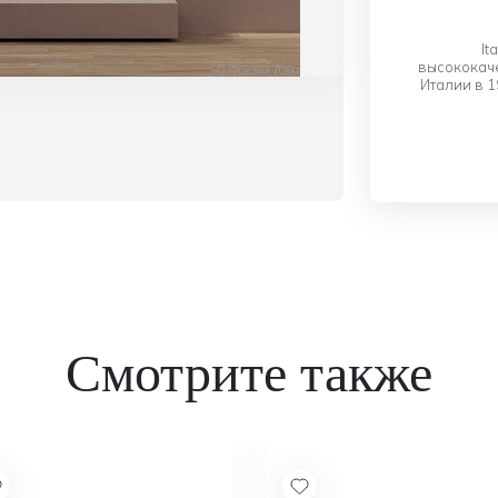
конструкции.
It
высококач
Италии в 
производ
временем 
ассортим
освещения, а
клиентов It
два каталог
светильн
STUDIO MAM
создал для 
Второй ка
Изыска
Смотрите также
из кл
проработк
Отличитель
только кра
Официальн
поближе по