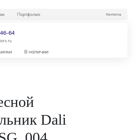
ам
Портфолио
Контакты
-46-64
ors.ru
винки
В наличии
есной
льник Dali
/SG_004_