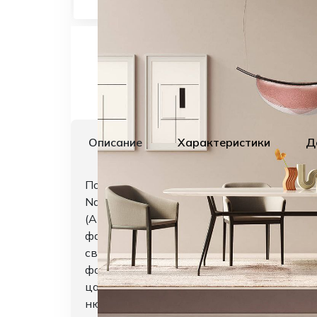
Описание
Характеристики
Д
Подвесной светильник Dali от итальянск
Nava + Arosio. Это крупная версия знам
(Amethyst). Конструктивно модель пред
фактурного цветного стекла на металли
светильник напоминает абстрактную ск
формами. Примечание по состоянию: на 
царапины и потертости, возникшие в хо
нюансы учтены в стоимости, при этом с