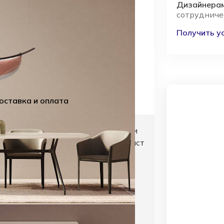
Дизайнерам
сотрудниче
Получить у
оставка и оплата
ого бренда Italamp, дизайн студии
енитого светильника в цвете аметист
ставляет собой сложный объем из
ческом каркасе. Визуально
ульптуру с плавными, текучими
поверхности стекла присутствуют
де эксплуатации в шоуруме. Эти
ветильник полностью сохраняет