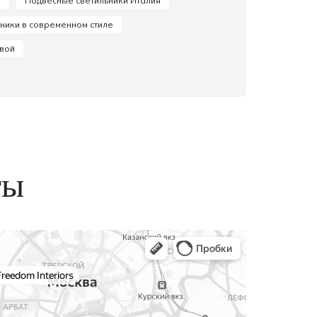
и
Подвесные светильники Италия
ники в современном стиле
овой
ты