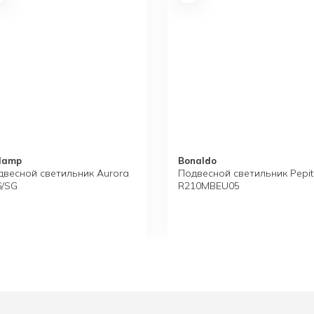
купить 
alamp
Bonaldo
двесной светильник Aurora
Подвесной светильник Pepi
6/SG
R210MBEU05