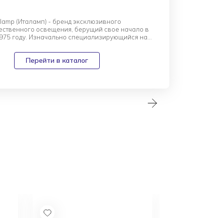
alamp (Италамп) - бренд эксклюзивного
ественного освещения, берущий свое начало в
1975 году. Изначально специализирующийся на
стве светильников в классическом стиле, со
бренд Italamp расширил и разнообразил своей
Перейти в каталог
ент, и сейчас предлагает различные предметы
 также в современном стиле. Для удобства
alamp разделил предметы своего производства на
а. В первом каталоге представлены современные
ики. Здесь собраны творения Вирджинии Чеи,
O и других дизайнеров. Известный Патрик Жуин
современной коллекции Italamp светильники Axi
— яркую серию из двух подвесов.
талог бренда посвящён бессмертной классике.
люстры Italamp
нные и элегантные
.
ассической коллекции поражают детальной
ой мельчайших деталей. Это роскошь, которая
никогда не выйдет из моды.
ной чертой данного производителя является не
сота его изделий, но и высочайшее качество их
исполнения.
ый сайт салона FreeDom Interiors предлагает
знакомиться с ассортиментом Italamp и выгодно