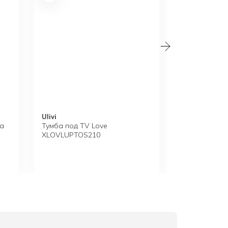
продукцию бренда из наличия или под заказ.
Ulivi
Arketipo
ta
Тумба под TV Love
Журнальный 
XLOVLUPTOS210
57001030030