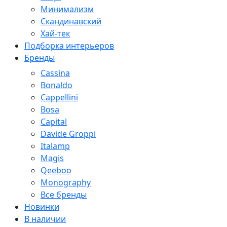
Минимализм
Скандинавский
Хай-тек
Подборка интерьеров
Бренды
Cassina
Bonaldo
Cappellini
Bosa
Capital
Davide Groppi
Italamp
Magis
Qeeboo
Monography
Все бренды
Новинки
В наличии