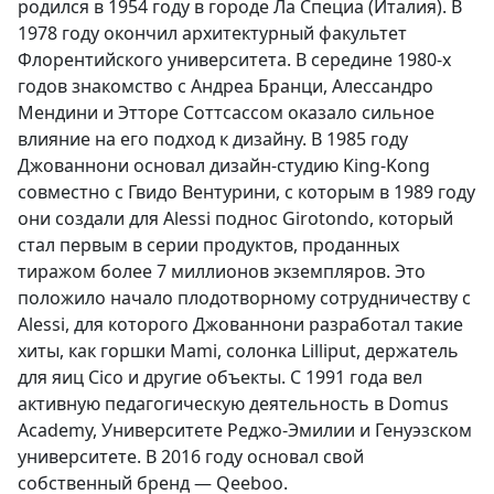
родился в 1954 году в городе Ла Специа (Италия). В
1978 году окончил архитектурный факультет
Флорентийского университета. В середине 1980-х
годов знакомство с Андреа Бранци, Алессандро
Мендини и Этторе Соттсассом оказало сильное
влияние на его подход к дизайну. В 1985 году
Джованнони основал дизайн-студию King-Kong
совместно с Гвидо Вентурини, с которым в 1989 году
они создали для Alessi поднос Girotondo, который
стал первым в серии продуктов, проданных
тиражом более 7 миллионов экземпляров. Это
положило начало плодотворному сотрудничеству с
Alessi, для которого Джованнони разработал такие
хиты, как горшки Mami, солонка Lilliput, держатель
для яиц Cico и другие объекты. С 1991 года вел
активную педагогическую деятельность в Domus
Academy, Университете Реджо-Эмилии и Генуэзском
университете. В 2016 году основал свой
собственный бренд — Qeeboo.