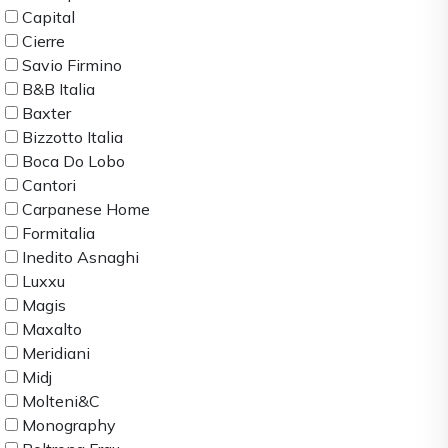
Capital
Cierre
Savio Firmino
B&B Italia
Baxter
Bizzotto Italia
Boca Do Lobo
Cantori
Carpanese Home
Formitalia
Inedito Asnaghi
Luxxu
Magis
Maxalto
Meridiani
Midj
Molteni&C
Monography