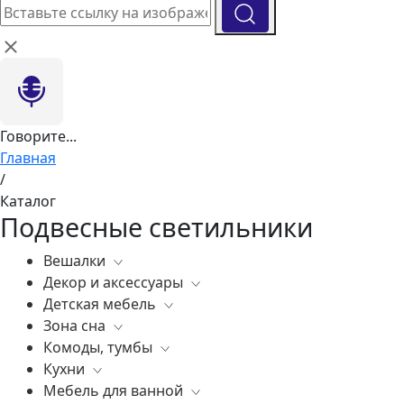
Говорите...
Главная
/
Каталог
Подвесные светильники
Вешалки
Декор и аксессуары
Все
Детская мебель
Все
Зона сна
Вазы
Все
Комоды, тумбы
Элитные зеркала
Комоды, тумбы
Все
Кухни
Ковры
Зеркала
Постельное белье
Все
Мебель для ванной
Статуэтки
Освещение
Матрасы
Бары
Все