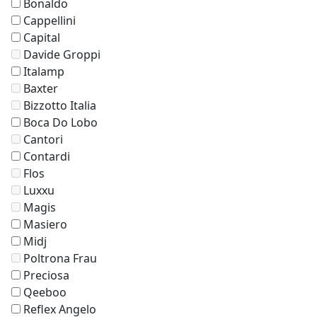
Bonaldo
Cappellini
Capital
Davide Groppi
Italamp
Baxter
Bizzotto Italia
Boca Do Lobo
Cantori
Contardi
Flos
Luxxu
Magis
Masiero
Midj
Poltrona Frau
Preciosa
Qeeboo
Reflex Angelo