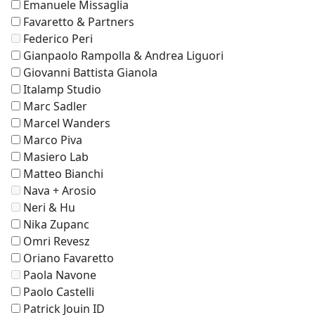
Emanuele Missaglia
Favaretto & Partners
Federico Peri
Gianpaolo Rampolla & Andrea Liguori
Giovanni Battista Gianola
Italamp Studio
Marc Sadler
Marcel Wanders
Marco Piva
Masiero Lab
Matteo Bianchi
Nava + Arosio
Neri & Hu
Nika Zupanc
Omri Revesz
Oriano Favaretto
Paola Navone
Paolo Castelli
Patrick Jouin ID