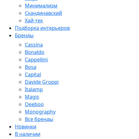
Минимализм
Скандинавский
Хай-тек
Подборка интерьеров
Бренды
Cassina
Bonaldo
Cappellini
Bosa
Capital
Davide Groppi
Italamp
Magis
Qeeboo
Monography
Все бренды
Новинки
В наличии