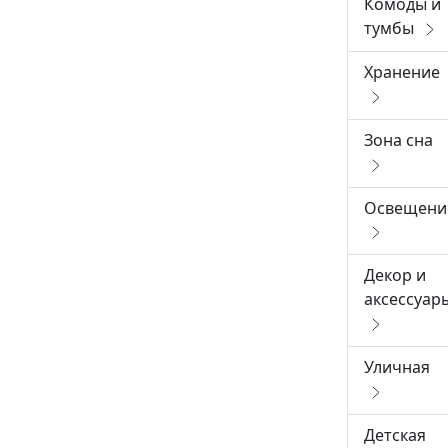
Комоды и
тумбы
Хранение
Зона сна
Освещени
Декор и
аксессуар
Уличная
Детская