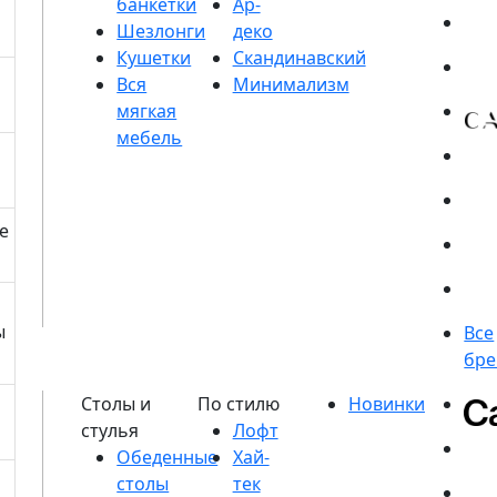
банкетки
Шезлонги
Кушетки
е
ы
Обеденные
столы