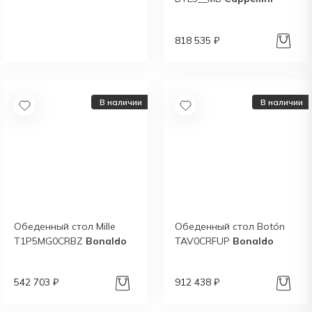
Новый каталог
итальянского бренда
Qeeboo
818 535 ₽
Получить
В наличии
В наличии
Обеденный стол Mille
Обеденный стол Botón
T1P5MG0CRBZ
Bonaldo
TAV0CRFUP
Bonaldo
542 703 ₽
912 438 ₽