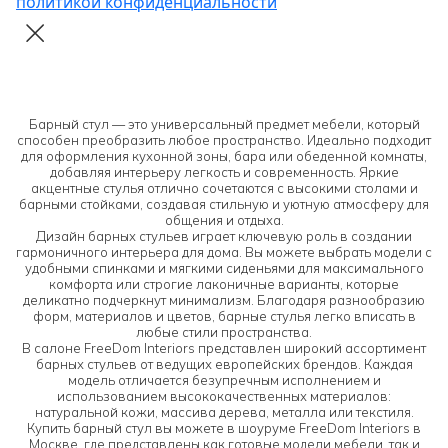
политикой конфиденциальности
Барный стул — это универсальный предмет мебели, который
способен преобразить любое пространство. Идеально подходит
для оформления кухонной зоны, бара или обеденной комнаты,
добавляя интерьеру легкость и современность. Яркие
акцентные стулья отлично сочетаются с высокими столами и
барными стойками, создавая стильную и уютную атмосферу для
общения и отдыха.
Дизайн барных стульев играет ключевую роль в создании
гармоничного интерьера для дома. Вы можете выбрать модели с
удобными спинками и мягкими сиденьями для максимального
комфорта или строгие лаконичные варианты, которые
деликатно подчеркнут минимализм. Благодаря разнообразию
форм, материалов и цветов, барные стулья легко вписать в
любые стили пространства.
В салоне FreeDom Interiors представлен широкий ассортимент
барных стульев от ведущих европейских брендов. Каждая
модель отличается безупречным исполнением и
использованием высококачественных материалов:
натуральной кожи, массива дерева, металла или текстиля.
Купить барный стул вы можете в шоуруме FreeDom Interiors в
Москве, где представлены как готовые модели мебели, так и