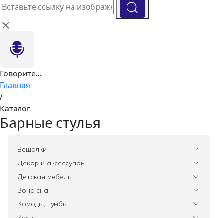
Говорите...
Главная
/
Каталог
Барные стулья
Вешалки
Все
Декор и аксессуары
Все
Детская мебель
Вазы
Все
Зона сна
Элитные зеркала
Комоды, тумбы
Ковры
Все
Комоды, тумбы
Зеркала
Статуэтки
Постельное белье
Освещение
Все
Кухни