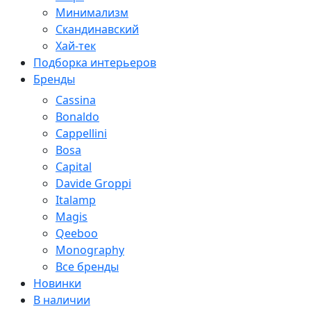
Минимализм
Скандинавский
Хай-тек
Подборка интерьеров
Бренды
Cassina
Bonaldo
Cappellini
Bosa
Capital
Davide Groppi
Italamp
Magis
Qeeboo
Monography
Все бренды
Новинки
В наличии