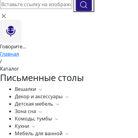
Говорите...
Главная
/
Каталог
Письменные столы
Вешалки
Декор и аксессуары
Все
Детская мебель
Все
Зона сна
Вазы
Все
Комоды, тумбы
Элитные зеркала
Комоды, тумбы
Все
Кухни
Ковры
Зеркала
Постельное белье
Все
Мебель для ванной
Статуэтки
Освещение
Матрасы
Бары
Все