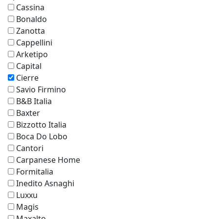
Cassina
Bonaldo
Zanotta
Cappellini
Arketipo
Capital
Cierre
Savio Firmino
B&B Italia
Baxter
Bizzotto Italia
Boca Do Lobo
Cantori
Carpanese Home
Formitalia
Inedito Asnaghi
Luxxu
Magis
Maxalto