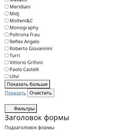
Meridiani
Midj
Molteni&C
Monography
Poltrona Frau
Reflex Angelo
Roberto Giovannini
Turri
Vittorio Grifoni
Paolo Castelli
Ulivi
Показать больше
Показать
Фильтры
Заголовок формы
Подзаголовок формы