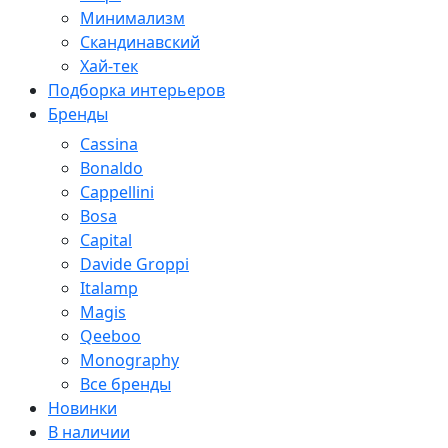
Минимализм
Скандинавский
Хай-тек
Подборка интерьеров
Бренды
Cassina
Bonaldo
Cappellini
Bosa
Capital
Davide Groppi
Italamp
Magis
Qeeboo
Monography
Все бренды
Новинки
В наличии