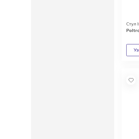
Стул 
Poltr