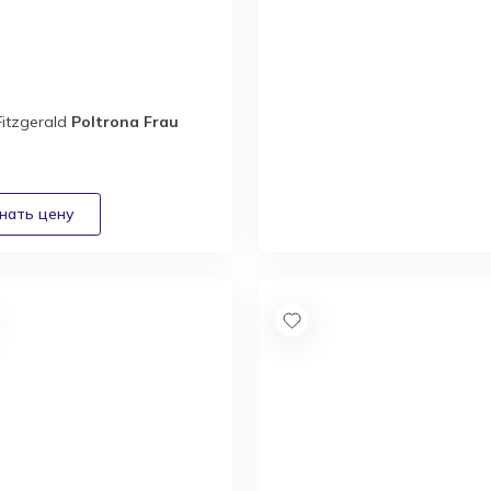
Fitzgerald
Poltrona Frau
Новый каталог
итальянской
фабрики Bizzotto
Italia
Получить