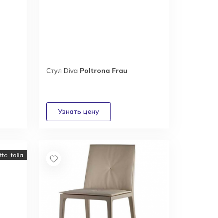
Стул Diva
Poltrona Frau
to Italia