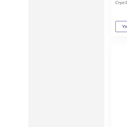
Стул
Диза
архи