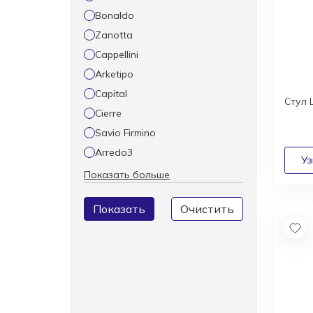
Bonaldo
Zanotta
Cappellini
Arketipo
Capital
Стул 
Cierre
Savio Firmino
Arredo3
Показать больше
Показать