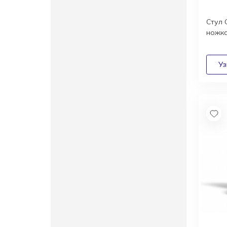
Стул 
ножк