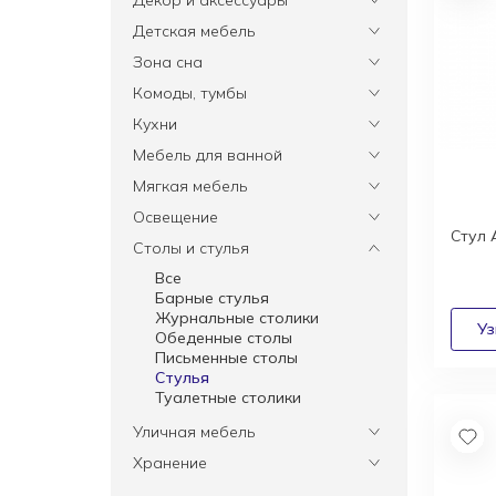
Декор и аксессуары
Все
Детская мебель
Вазы
Все
Зона сна
Элитные зеркала
Комоды, тумбы
Ковры
Все
Комоды, тумбы
Зеркала
Статуэтки
Постельное белье
Освещение
Все
Кухни
Часы
Матрасы
Банкетки
Бары
Элитная посуда
Элитные кровати
Все
Мебель для ванной
Книжные шкафы, стеллажи
Витрины
Ширмы
Подушки
Шкафы
Комоды
Все
Мягкая мебель
Декоративное панно
Диваны
Консоли
Декоративные подушки
Все
Освещение
Стулья
Прикроватные тумбы
Аксессуары
Диваны
Стул 
Столы
Все
Столы и стулья
Кресла
Детские кровати
Уличные светильники
Элитные пуфы и банкетки
Все
Люстры
Шезлонги
Барные стулья
Подвесные светильники
Кушетки
Журнальные столики
Потолочные светильники
Обеденные столы
Бра
Письменные столы
Настольные лампы
Стулья
Торшеры
Туалетные столики
Уличная мебель
Все
Хранение
Шезлонги
Все