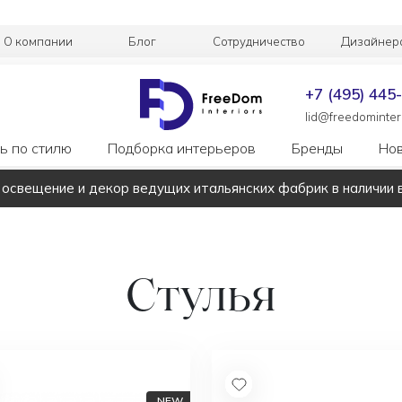
О компании
Блог
Сотрудничество
Дизайнер
+7 (495) 445
lid@freedominteri
ь по стилю
Подборка интерьеров
Бренды
Но
 освещение и декор ведущих итальянских фабрик в наличии 
Стулья