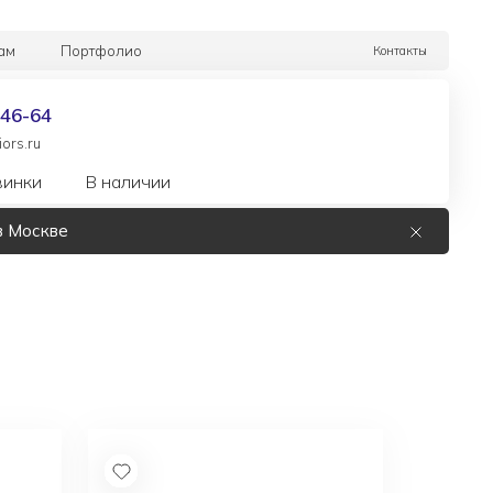
ам
Портфолио
Контакты
-46-64
ors.ru
винки
В наличии
в Москве