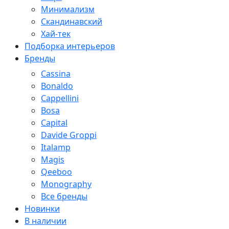
Минимализм
Скандинавский
Хай-тек
Подборка интерьеров
Бренды
Cassina
Bonaldo
Cappellini
Bosa
Capital
Davide Groppi
Italamp
Magis
Qeeboo
Monography
Все бренды
Новинки
В наличии