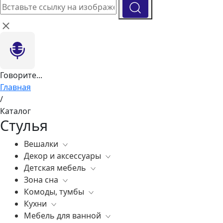
Говорите...
Главная
/
Каталог
Стулья
Вешалки
Декор и аксессуары
Все
Детская мебель
Все
Зона сна
Вазы
Все
Комоды, тумбы
Элитные зеркала
Комоды, тумбы
Все
Кухни
Ковры
Зеркала
Постельное белье
Все
Мебель для ванной
Статуэтки
Освещение
Матрасы
Бары
Все