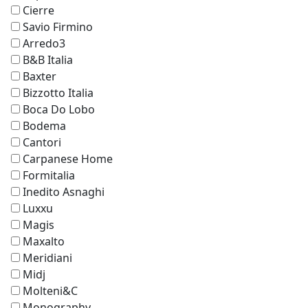
Cierre
Savio Firmino
Arredo3
B&B Italia
Baxter
Bizzotto Italia
Boca Do Lobo
Bodema
Cantori
Carpanese Home
Formitalia
Inedito Asnaghi
Luxxu
Magis
Maxalto
Meridiani
Midj
Molteni&C
Monography