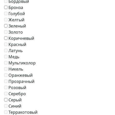
Бордовый
Зонты
Бронза
Журнальные столики
Голубой
Диваны
Желтый
Аксессуары
Зеленый
Золото
Коричневый
Красный
Латунь
Медь
Мультиколор
Никель
Оранжевый
Прозрачный
Розовый
Серебро
Серый
Синий
Терракотовый