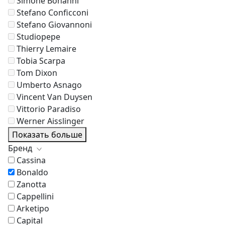
Simone Bonanni
Stefano Conficconi
Stefano Giovannoni
Studiopepe
Thierry Lemaire
Tobia Scarpa
Tom Dixon
Umberto Asnago
Vincent Van Duysen
Vittorio Paradiso
Werner Aisslinger
Показать больше
Бренд
Cassina
Bonaldo
Zanotta
Cappellini
Arketipo
Capital