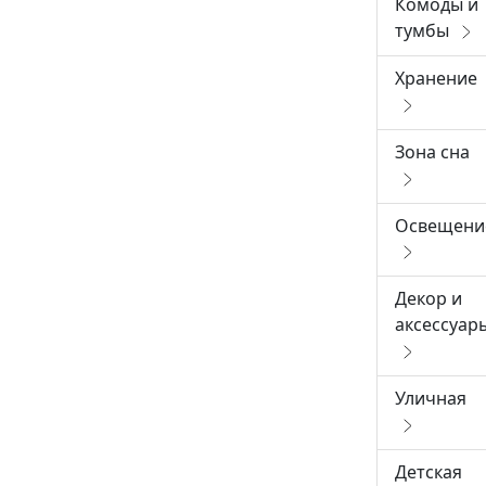
Комоды и
тумбы
Хранение
Зона сна
Освещени
Декор и
аксессуар
Уличная
Детская