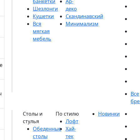
банкетки
Шезлонги
Кушетки
е
ы
Обеденные
столы