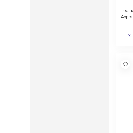
Торш
Appa