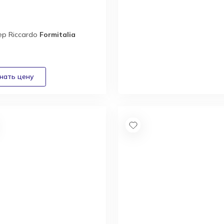
р Riccardo
Formitalia
Новый каталог
итальянской
фабрики Ulivi
Получить