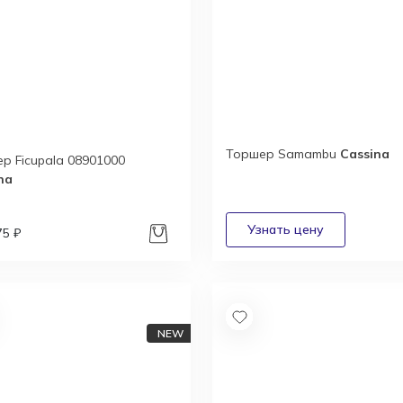
Торшер Samambu
Cassina
р Ficupala 08901000
na
75 ₽