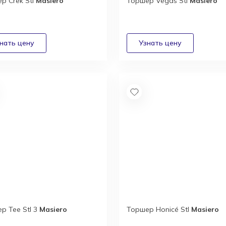
р Crek Stl
Masiero
Торшер Vegas Stl
Masiero
р Tee Stl 3
Masiero
Торшер Honicé Stl
Masiero