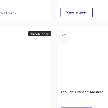
Дизайнерам
Торшер Timeo Stl
Masiero
йнерам и
текторам:
дные условия
удничества