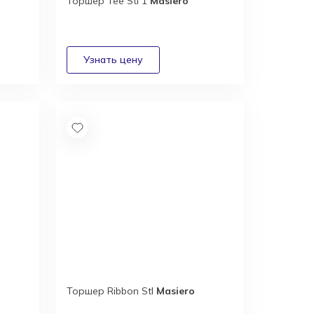
Торшер Tee Stl 1
Masiero
Торшер Ribbon Stl
Masiero