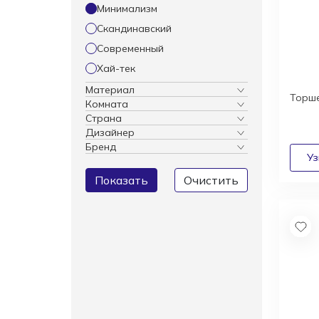
Минимализм
Скандинавский
Современный
Хай-тек
Материал
Торше
Комната
Страна
Дизайнер
Бренд
Показать