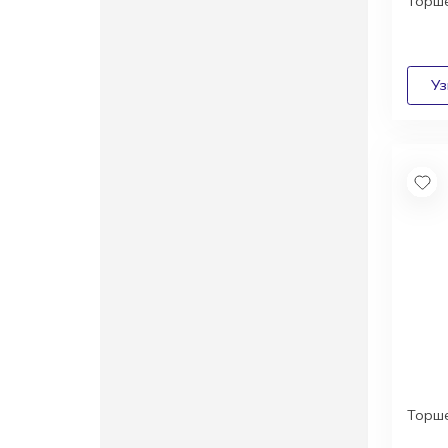
Торше
Торше