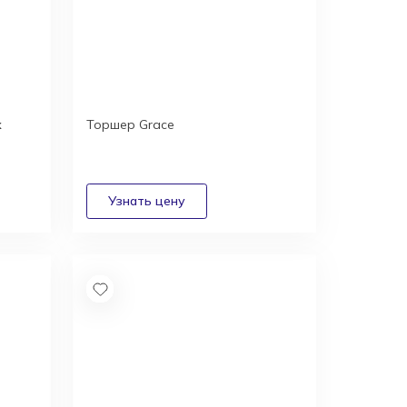
x
Торшер Grace