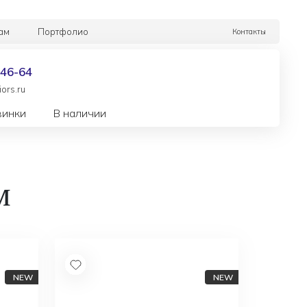
ам
Портфолио
Контакты
-46-64
ors.ru
винки
В наличии
м