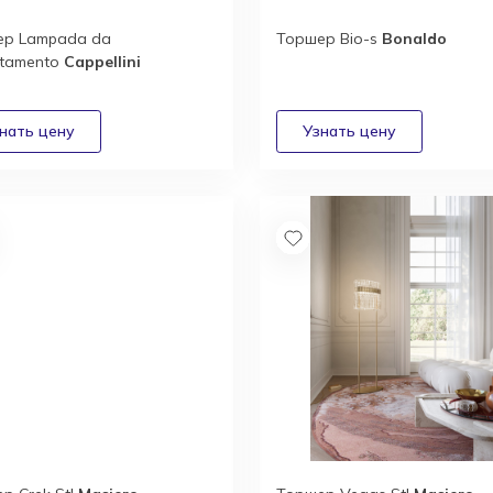
ер Lampada da
Торшер Bio-s
Bonaldo
rtamento
Cappellini