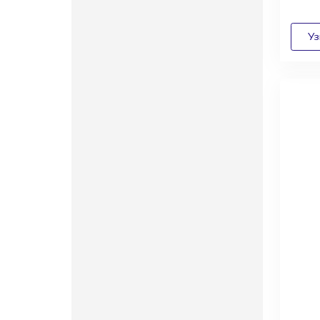
Диза
архи
выго
сотр