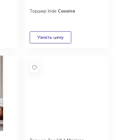
Торшер Iride
Cassina