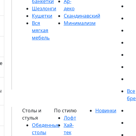
банкетки
Шезлонги
Кушетки
е
ы
Обеденные
столы