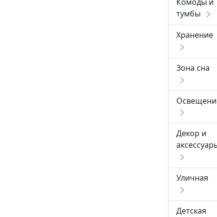
Комоды и
тумбы
Хранение
Зона сна
Освещени
Декор и
аксессуар
Уличная
Детская