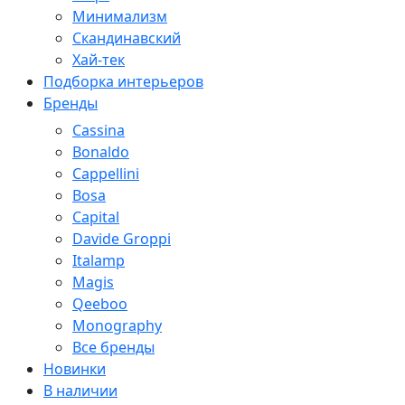
Минимализм
Скандинавский
Хай-тек
Подборка интерьеров
Бренды
Cassina
Bonaldo
Cappellini
Bosa
Capital
Davide Groppi
Italamp
Magis
Qeeboo
Monography
Все бренды
Новинки
В наличии