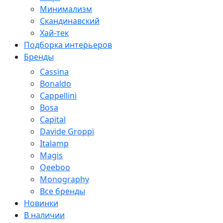
Минимализм
Скандинавский
Хай-тек
Подборка интерьеров
Бренды
Cassina
Bonaldo
Cappellini
Bosa
Capital
Davide Groppi
Italamp
Magis
Qeeboo
Monography
Все бренды
Новинки
В наличии