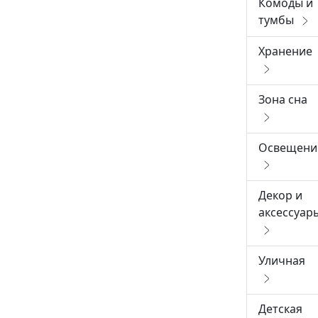
Комоды и
тумбы
Хранение
Зона сна
Освещени
Декор и
аксессуар
Уличная
Детская