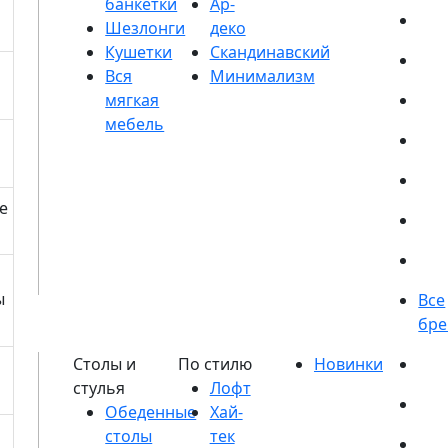
банкетки
Шезлонги
Кушетки
е
ы
Обеденные
столы