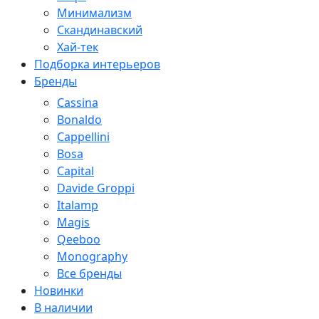
Минимализм
Скандинавский
Хай-тек
Подборка интерьеров
Бренды
Cassina
Bonaldo
Cappellini
Bosa
Capital
Davide Groppi
Italamp
Magis
Qeeboo
Monography
Все бренды
Новинки
В наличии