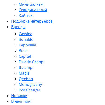
Минимализм
Скандинавский
Хай-тек
Подборка интерьеров
Бренды
Cassina
Bonaldo
Cappellini
Bosa
Capital
Davide Groppi
Italamp
Magis
Qeeboo
Monography
Все бренды
Новинки
В наличии