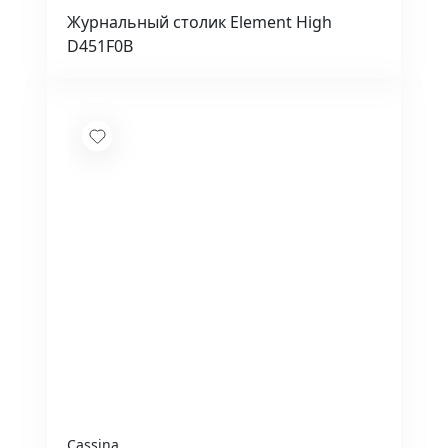
Журнальный столик Element High
D451F0B
Cassina