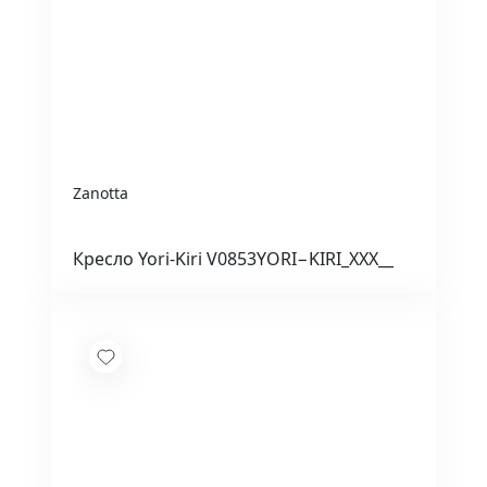
Zanotta
Кресло Yori-Kiri V0853YORI−KIRI_XXX__