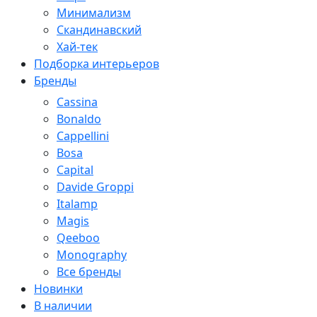
Минимализм
Скандинавский
Хай-тек
Подборка интерьеров
Бренды
Cassina
Bonaldo
Cappellini
Bosa
Capital
Davide Groppi
Italamp
Magis
Qeeboo
Monography
Все бренды
Новинки
В наличии