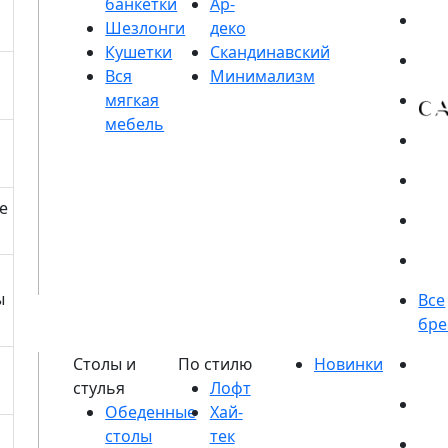
банкетки
Шезлонги
Кушетки
е
ы
Обеденные
столы