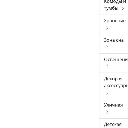
Комоды и
тумбы
Хранение
Зона сна
Освещени
Декор и
аксессуар
Уличная
Детская