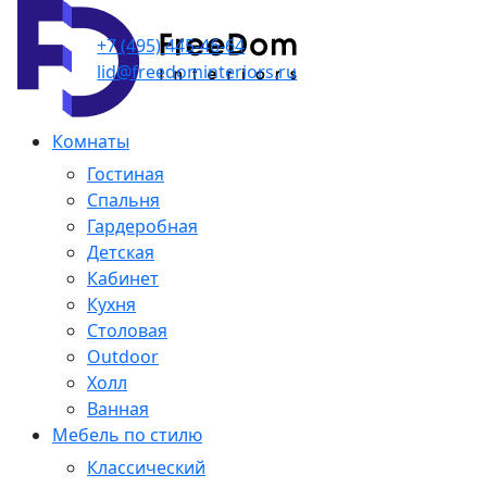
+7 (495) 445-46-64
lid@freedominteriors.ru
Комнаты
Гостиная
Спальня
Гардеробная
Детская
Кабинет
Кухня
Столовая
Outdoor
Холл
Ванная
Мебель по стилю
Классический