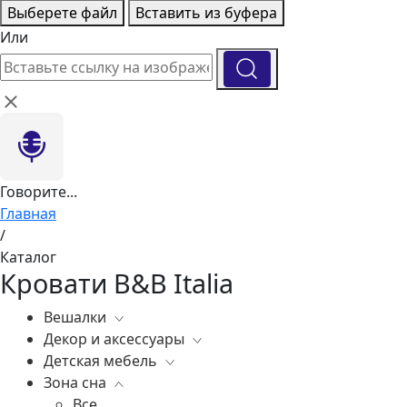
Выберете файл
Вставить из буфера
Или
Говорите...
Главная
/
Каталог
Кровати B&B Italia
Вешалки
Декор и аксессуары
Все
Детская мебель
Все
Зона сна
Вазы
Все
Элитные зеркала
Комоды, тумбы
Все