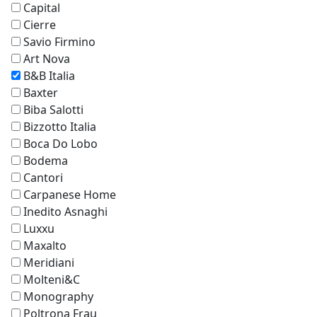
Capital
Cierre
Savio Firmino
Art Nova
B&B Italia
Baxter
Biba Salotti
Bizzotto Italia
Boca Do Lobo
Bodema
Cantori
Carpanese Home
Inedito Asnaghi
Luxxu
Maxalto
Meridiani
Molteni&C
Monography
Poltrona Frau