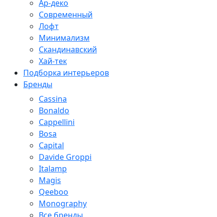
Ар-деко
Современный
Лофт
Минимализм
Скандинавский
Хай-тек
Подборка интерьеров
Бренды
Cassina
Bonaldo
Cappellini
Bosa
Capital
Davide Groppi
Italamp
Magis
Qeeboo
Monography
Все бренды