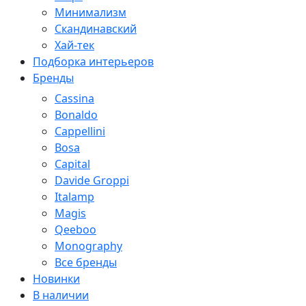
Минимализм
Скандинавский
Хай-тек
Подборка интерьеров
Бренды
Cassina
Bonaldo
Cappellini
Bosa
Capital
Davide Groppi
Italamp
Magis
Qeeboo
Monography
Все бренды
Новинки
В наличии