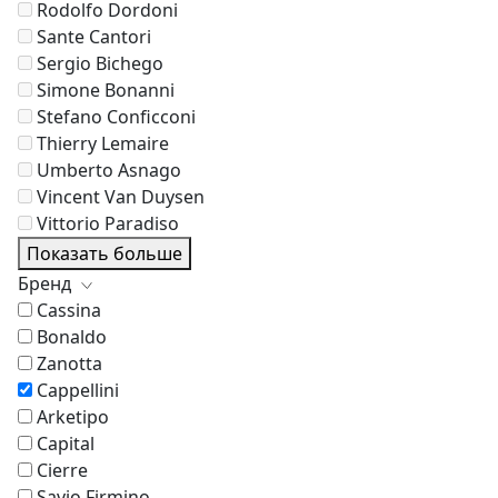
Rodolfo Dordoni
Sante Cantori
Sergio Bichego
Simone Bonanni
Stefano Conficconi
Thierry Lemaire
Umberto Asnago
Vincent Van Duysen
Vittorio Paradiso
Показать больше
Бренд
Cassina
Bonaldo
Zanotta
Cappellini
Arketipo
Capital
Cierre
Savio Firmino