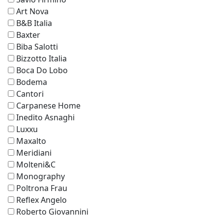
Art Nova
B&B Italia
Baxter
Biba Salotti
Bizzotto Italia
Boca Do Lobo
Bodema
Cantori
Carpanese Home
Inedito Asnaghi
Luxxu
Maxalto
Meridiani
Molteni&C
Monography
Poltrona Frau
Reflex Angelo
Roberto Giovannini