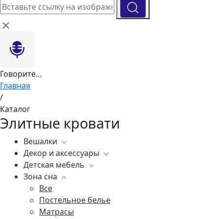
Говорите...
Главная
/
Каталог
Элитные кровати
Вешалки
Декор и аксессуары
Все
Детская мебель
Все
Зона сна
Вазы
Все
Элитные зеркала
Комоды, тумбы
Все
Ковры
Зеркала
Постельное белье
Статуэтки
Освещение
Матрасы