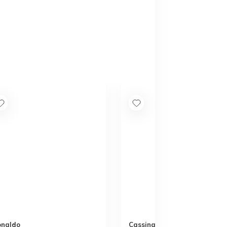
onaldo
Cassina