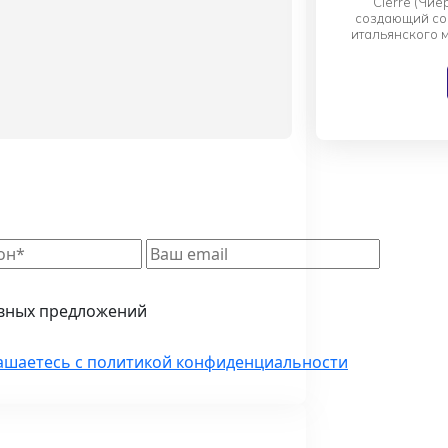
Cierre (Чи
создающий со
итальянского 
вещи, кото
Основанный как
сохраняет вер
без заст
философия Ci
Изделия б
материалов
классические
Производите
гарантирует, 
царапины доб
России мебел
ивных предложений
ашаетесь с политикой конфиденциальности