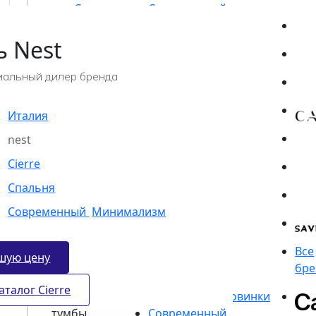
Стулья
Журнальные
столики
ь Nest
Барные
стулья
альный дилер бренда
Письменные
столы
Италия
Туалетные
nest
столики
Cierre
Спальня
Современный
Минимализм
шую цену
аталог Cierre