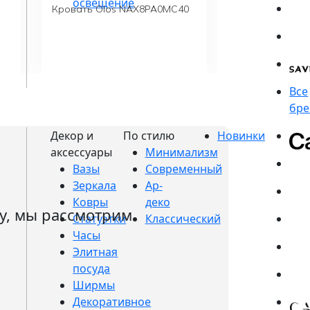
Кровать Olos NAX8PA0MC40
Пуф Seki OA85
Вазы
Зеркала
Ковры
у, мы рассмотрим
Статуэтки
Часы
Элитная
посуда
Ширмы
Декоративное