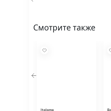
Смотрите также
Italamp
B