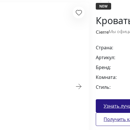
NEW
Кухни
Кроват
Вешалки
Мы офици
Cierre
Страна:
Для
ванной
Артикул:
Бренд:
Комната:
Стиль:
Узнать луч
Получить к