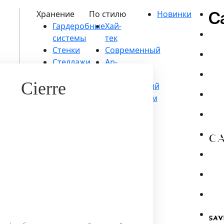
Гардеробные
системы
Стенки
Стеллажи
и
Cierre
библиотеки
Шкафы