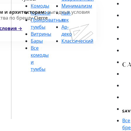
Комоды
м и архитекторам:
выгодные условия
Консоли
ства по бренду
Cierre
Прикроватные
тумбы
словия →
Витрины
Бары