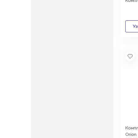
Компл
Компл
Orion