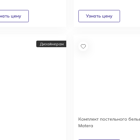
Дизайнерам
Комплект постельного бель
йнерам и
Matera
текторам:
дные условия
удничества