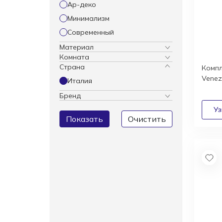
Ар-деко
Кресла
Зонты
Минимализм
Журнальные столики
Современный
Диваны
Аксессуары
Материал
Комната
Страна
Компл
Venez
Италия
Бренд
Показать