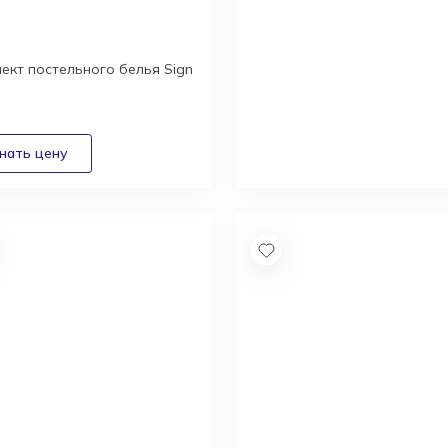
ект постельного белья Sign
Новый каталог
итальянской
фабрики Italamp
Получить