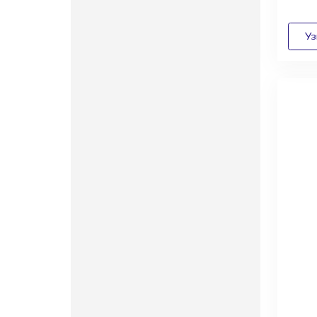
Диза
архи
выго
сотр