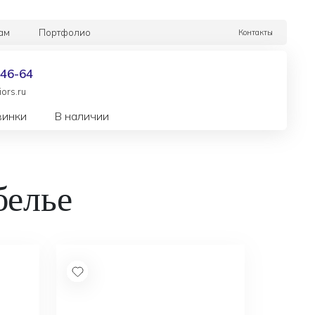
ам
Портфолио
Контакты
-46-64
ors.ru
винки
В наличии
белье