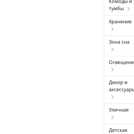
Комоды и
тумбы
Хранение
Зона сна
Освещени
Декор и
аксессуар
Уличная
Детская