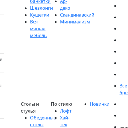
банкетки
Шезлонги
Кушетки
е
ы
Обеденные
столы